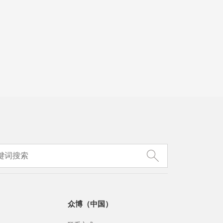
众博（中国）