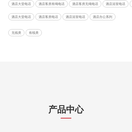
酒店大堂电话
酒店客房有绳电话
酒店客房无绳电话
酒店浴室电话
酒店大堂电话
酒店客房电话
酒店浴室电话
酒店办公系列
无线类
有线类
产品中心