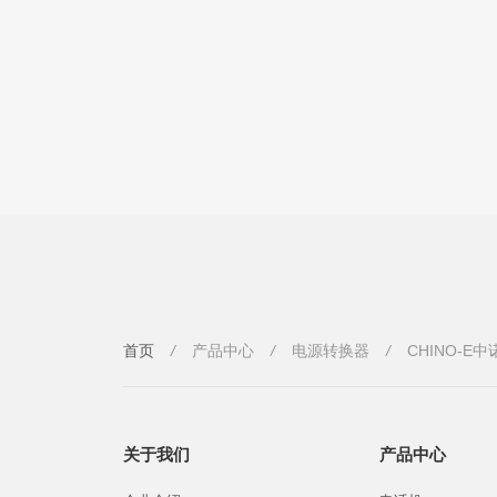
首页
/
产品中心
/
电源转换器
/
CHINO-E中
关于我们
产品中心