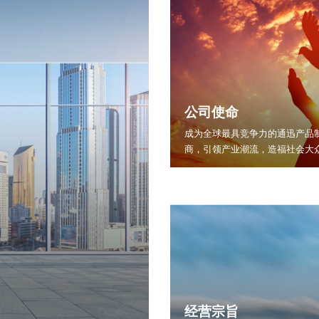
公司使命
成为全球最具竞争力的通迅产品
商，引领产业潮流，造福社会大
经营宗旨