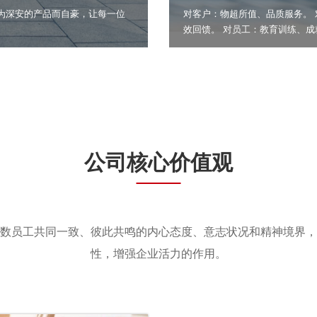
为深安的产品而自豪，让每一位
对客户：物超所值、品质服务。 
效回馈。 对员工：教育训练、成
公司核心价值观
数员工共同一致、彼此共鸣的内心态度、意志状况和精神境界，
性，增强企业活力的作用。