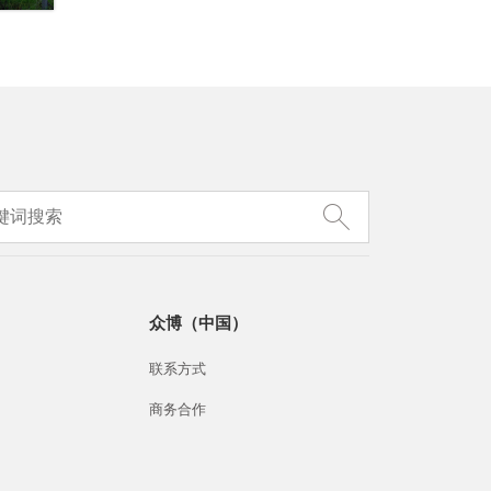
众博（中国）
联系方式
商务合作