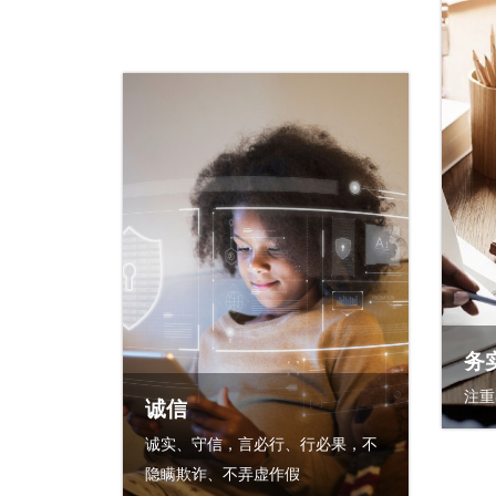
务
注重
诚信
诚实、守信，言必行、行必果，不
隐瞒欺诈、不弄虚作假