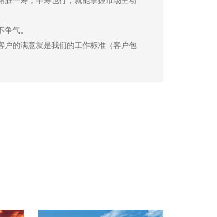
略胜一筹，半筹也行，就能掌握市场主动
不争气。
客户的满意就是我们的工作标准（客户包