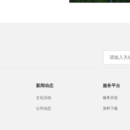
新闻动态
服务平台
文化活动
服务宗旨
公司动态
资料下载