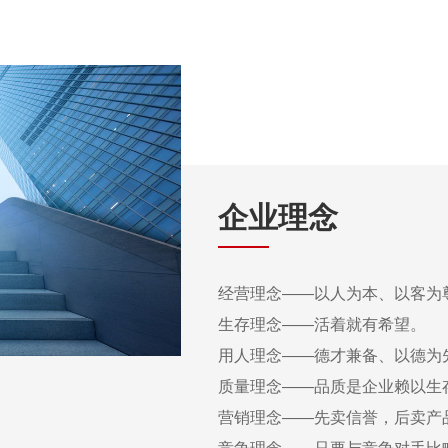
企业理念
经营理念——以人为本、以客为
生存理念——活着就有希望。
用人理念——德才兼备、以德为
质量理念——品质是企业赖以生
营销理念——先卖信誉，后卖产