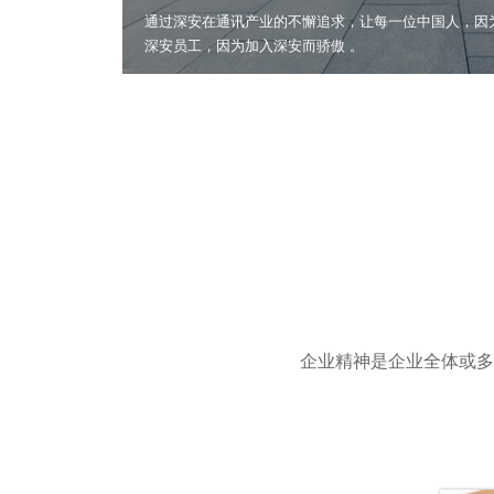
通过深安在通讯产业的不懈追求，让每一位中国人，因
深安员工，因为加入深安而骄傲 。
企业精神是企业全体或多