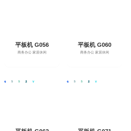
平板机 G056
平板机 G060
商务办公 家居休闲
商务办公 家居休闲