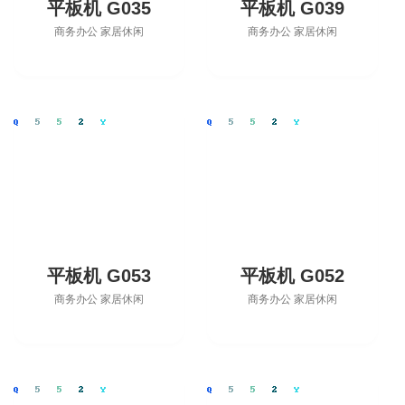
平板机 G035
平板机 G039
商务办公 家居休闲
商务办公 家居休闲
平板机 G053
平板机 G052
商务办公 家居休闲
商务办公 家居休闲