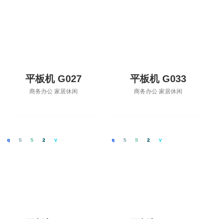
平板机 G027
平板机 G033
商务办公 家居休闲
商务办公 家居休闲