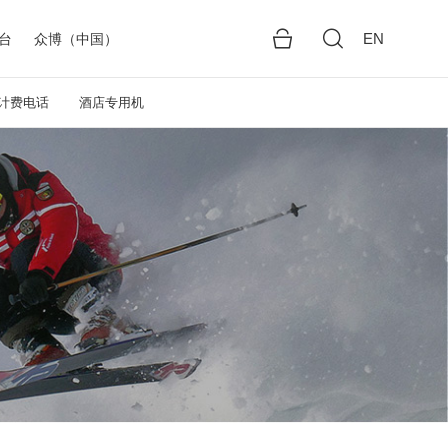
EN
台
众博（中国）
卡计费电话
酒店专用机