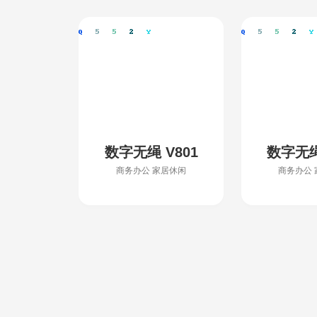
数字无绳 V801
数字无绳
商务办公 家居休闲
商务办公