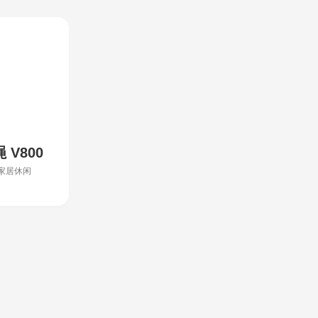
 V800
 家居休闲