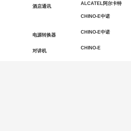
ALCATEL阿尔卡特
酒店通讯
CHINO-E中诺
CHINO-E中诺
电源转换器
CHINO-E
对讲机